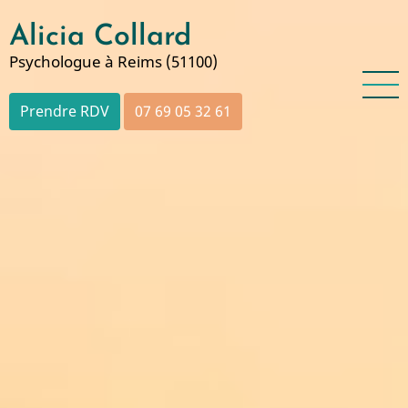
Aller
Alicia Collard
au
contenu
Psychologue à Reims (51100)
principal
Prendre RDV
07 69 05 32 61