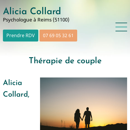
Aller
Alicia Collard
au
contenu
Psychologue à Reims (51100)
principal
Prendre RDV
07 69 05 32 61
Thérapie de couple
Alicia
Collard,