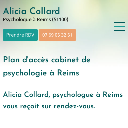
Aller
Alicia Collard
au
contenu
Psychologue à Reims (51100)
principal
Prendre RDV
07 69 05 32 61
Plan d'accès cabinet de
psychologie à Reims
Alicia Collard, psychologue à Reims
vous reçoit sur rendez-vous.