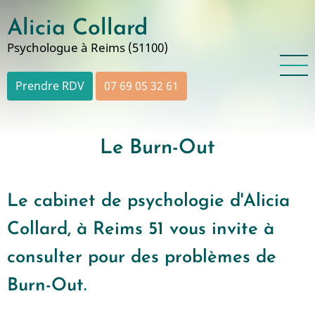
Aller
Alicia Collard
au
contenu
Psychologue à Reims (51100)
principal
Prendre RDV
07 69 05 32 61
Le Burn-Out
Le cabinet de psychologie d'Alicia
Collard, à Reims 51 vous invite à
consulter pour des problèmes de
Burn-Out.